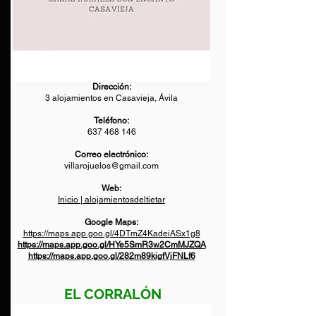
Dirección:
3 alojamientos en Casavieja, Ávila
Teléfono:
637 468 146
Correo electrónico:
villarojuelos@gmail.com
Web:
Inicio | alojamientosdeltietar
Google Maps:
https://maps.app.goo.gl/4DTmZ4KadeiASx1g8
https://maps.app.goo.gl/HYe5SmR3w2CmMJZQA
https://maps.app.goo.gl/282m89kigfVjFNLf6
EL CORRALÓN