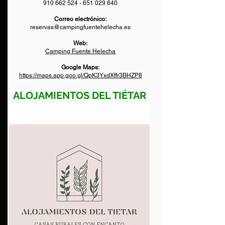
910 662 524 - 651 029
640
Correo electrónico:
reservas@campingfuentehelecha.es
Web:
Camping Fuente Helecha
Google Maps:
https://maps.app.goo.gl/QpK3YxdXffr3BHZP8
ALOJAMIENTOS DEL TIÉTAR