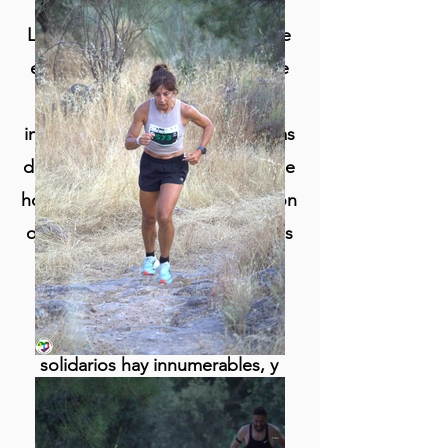
La idea de la celebración de este
evento parte de la necesidad de
impulsar los esfuerzos en la
investigación científica de muchas
de las enfermedades que a día de
hoy no cuentan con la financiación
que necesitan para conseguir sus
objetivos.
Pero no solo eso, motivos
solidarios hay innumerables, y
cada año será celebrada una
nueva edición solidaria por la