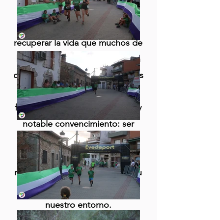
de población joven que trabaja
por hacerse un espacio y
recuperar la vida que muchos de
los pueblos castellanos pierden
día tras día. Unos, descendientes
del pueblo; otros, llegados de
fuera, pero todos con un firme y
notable convencimiento: ser
conscientes de que vivimos en
comunidad y, por tanto, nos
necesitamos unos a otros, y a su
vez, necesitamos cuidar de
nuestro entorno.