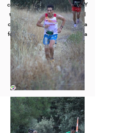
causa social que sea propuesta. Y
todo esto en un entorno natural
como es la Sierra de Gredos, una
forma interesante y divertida para
conjugar solidaridad, deporte y
naturaleza.
REGLAMENTO
FOTOGRAFÍAS Y VIDEOS