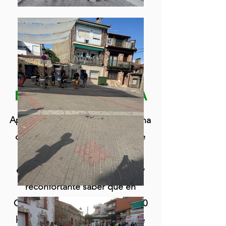
CARRERA Y
MARCHA
SOLIDARIA
Aportar un granito de arena es una
de los actos más inteligentes de
una sociedad que se dice
democrática y civilizada. Es muy
reconfortante saber que en
Casavieja, con poco más de 1500
habitantes, hay una buena parte